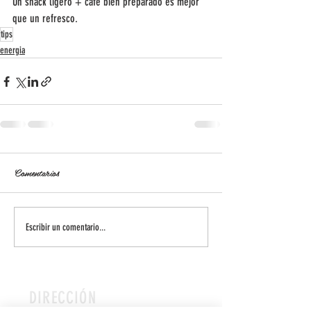
Un snack ligero + café bien preparado es mejor 
que un refresco.
tips
energia
Comentarios
Escribir un comentario...
DIRECCIÓN