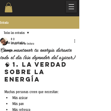
Entrada
Todas las entradas
R O
Todas las entradas
11 feb
1 min de lectura
Cómo mantener tu energía durante
energia
todo el día (sin depender del azúcar)
🧠 1. La verdad 
sobre la 
energía
Muchas personas creen que necesitan:
Más azúcar
Más pan
Más refresco